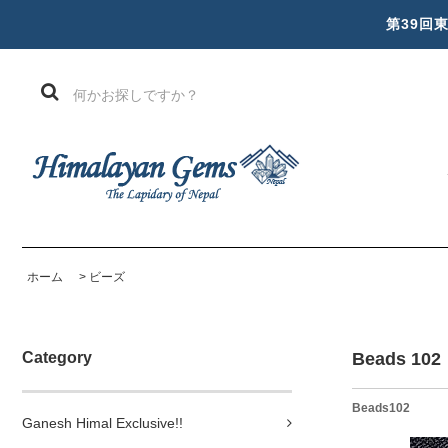
第39回
ホーム
>
ビーズ
Category
Beads 102
Beads102
Ganesh Himal Exclusive!!