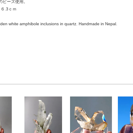
5㎜のビーズ使用。
６.3ｃｍ
olden white amphibole inclusions in quartz. Handmade in Nepal.