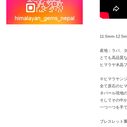
11.5mm-12.5mm
産地：ラパ、
とても高品質
ヒマラヤ水晶
※ヒマラヤン
全て原石のヒ
ネパール現地
そしてその中
一つ一つを手
ブレスレット重