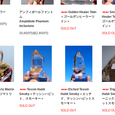
ワー
アンフィボールファント
Golden Healer Twin
Smo
ム
＜ゴールデンヒーラーツ
Healer
Amphibole Phantom
イン＞
ゴールデ
00円)
inclusions
イン＞
SOLD OUT
30,800円(税2,800円)
SOLD O
rtz Matrix
Tessin Habit
Etched Tessin
Tri
ツマトリ
Smoky＜テッシンハビッ
Habit Smoky＜エッチ
Habit 
ト、スモーキー＞
ド、テッシンハビットス
ーニック
モーキー＞
ットスモ
SOLD OUT
SOLD OUT
SOLD O