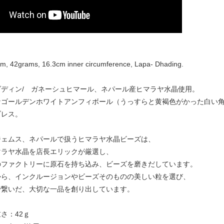
, 42grams, 16.3cm inner circumference, Lapa- Dhading.
ダディン/ ガネーシュヒマール、ネパール産ヒマラヤ水晶使用。
なゴールデンホワイトアンフィボール（うっすらと黄褐色がかった白い
ブレス。
ジェムス、ネパールで扱うヒマラヤ水晶ビーズは、
マラヤ水晶を店長エリックが厳選し、
のファクトリーに原石を持ち込み、ビーズを磨きだしています。
から、インクルージョンやビーズそのものの美しい粒を選び、
で繋いだ、大切な一品を創り出しています。
さ：42ｇ