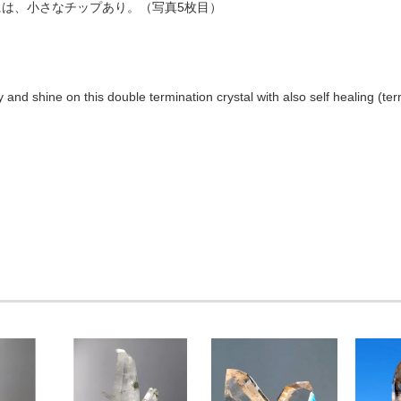
には、小さなチップあり。（写真5枚目）
ty and shine on this double termination crystal with also self healing (te