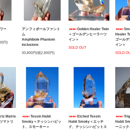
ワー
アンフィボールファント
Golden Healer Twin
Smo
ム
＜ゴールデンヒーラーツ
Healer
Amphibole Phantom
イン＞
ゴールデ
00円)
inclusions
イン＞
SOLD OUT
30,800円(税2,800円)
SOLD O
rtz Matrix
Tessin Habit
Etched Tessin
Tri
ツマトリ
Smoky＜テッシンハビッ
Habit Smoky＜エッチ
Habit 
ト、スモーキー＞
ド、テッシンハビットス
ーニック