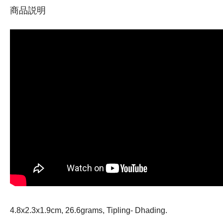
商品説明
4.8x2.3x1.9cm, 26.6grams, Tipling- Dhading.