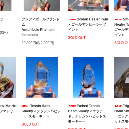
ワー
アンフィボールファント
Golden Healer Twin
Smo
ム
＜ゴールデンヒーラーツ
Healer
Amphibole Phantom
イン＞
ゴールデ
00円)
inclusions
イン＞
SOLD OUT
30,800円(税2,800円)
SOLD O
rtz Matrix
Tessin Habit
Etched Tessin
Tri
ツマトリ
Smoky＜テッシンハビッ
Habit Smoky＜エッチ
Habit 
ト、スモーキー＞
ド、テッシンハビットス
ーニック
モーキー＞
ットスモ
SOLD OUT