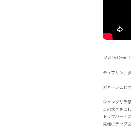
18x11x12cm, 1
ティプリン、ダ
ガネーシュヒマ
シャングリラ
この大きさに
トップパート
先端にチップ