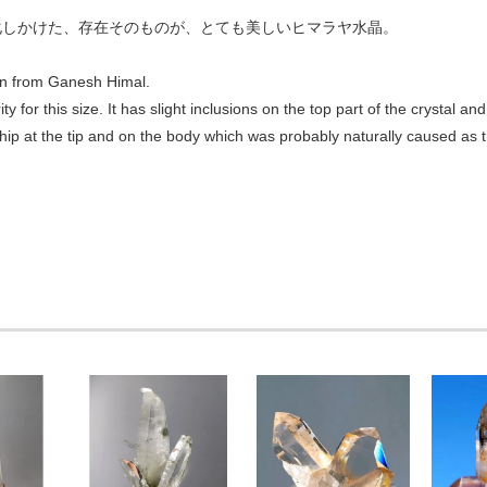
化しかけた、存在そのものが、とても美しいヒマラヤ水晶。
on from Ganesh Himal.
ity for this size. It has slight inclusions on the top part of the crystal 
 chip at the tip and on the body which was probably naturally caused as the