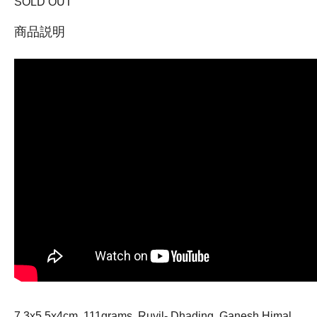
SOLD OUT
商品説明
7.3x5.5x4cm, 111grams, Ruyil- Dhading, Ganesh Himal