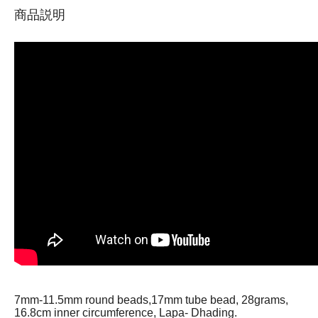
商品説明
7mm-11.5mm round beads,17mm tube bead, 28grams,
16.8cm inner circumference, Lapa- Dhading.