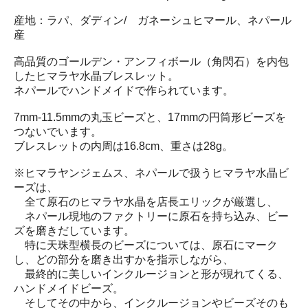
産地：ラパ、ダディン/ ガネーシュヒマール、ネパール
産
高品質のゴールデン・アンフィボール（角閃石）を内包
したヒマラヤ水晶ブレスレット。
ネパールでハンドメイドで作られています。
7mm-11.5mmの丸玉ビーズと、17mmの円筒形ビーズを
つないでいます。
ブレスレットの内周は16.8cm、重さは28g。
※ヒマラヤンジェムス、ネパールで扱うヒマラヤ水晶ビ
ーズは、
全て原石のヒマラヤ水晶を店長エリックが厳選し、
ネパール現地のファクトリーに原石を持ち込み、ビー
ズを磨きだしています。
特に天珠型横長のビーズについては、原石にマーク
し、どの部分を磨き出すかを指示しながら、
最終的に美しいインクルージョンと形が現れてくる、
ハンドメイドビーズ。
そしてその中から、インクルージョンやビーズそのも