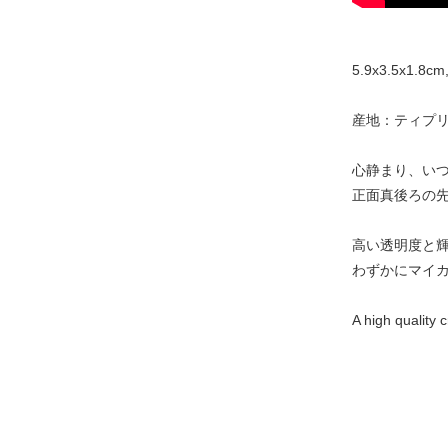
5.9x3.5x1.8cm,
産地：ティプリ
心静まり、い
正面真後ろの
高い透明度と
わずかにマイ
A high quality c