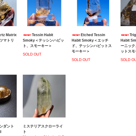
rtz Matrix
Tessin Habit
Etched Tessin
Tri
ツマトリ
Smoky＜テッシンハビッ
Habit Smoky＜エッチ
Habit 
ト、スモーキー＞
ド、テッシンハビットス
ーニック
モーキー＞
ットスモ
SOLD OUT
SOLD OUT
SOLD O
ンダント
ミステリアスクローライ
d
ト