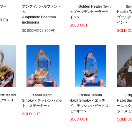
ワー
アンフィボールファント
Golden Healer Twin
Smo
ム
＜ゴールデンヒーラーツ
Healer
Amphibole Phantom
イン＞
ゴールデ
00円)
inclusions
イン＞
SOLD OUT
30,800円(税2,800円)
SOLD O
rtz Matrix
Tessin Habit
Etched Tessin
Tri
ツマトリ
Smoky＜テッシンハビッ
Habit Smoky＜エッチ
Habit 
ト、スモーキー＞
ド、テッシンハビットス
ーニック
モーキー＞
ットスモ
SOLD OUT
SOLD OUT
SOLD O