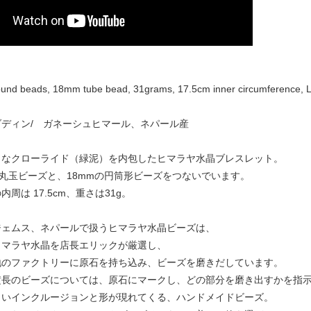
nd beads, 18mm tube bead, 31grams, 17.5cm inner circumference, L
ディン/ ガネーシュヒマール、ネパール産
ィなクローライド（緑泥）を内包したヒマラヤ水晶ブレスレット。
mmの丸玉ビーズと、18mmの円筒形ビーズをつないでいます。
周は 17.5cm、重さは31g。
ジェムス、ネパールで扱うヒマラヤ水晶ビーズは、
マラヤ水晶を店長エリックが厳選し、
のファクトリーに原石を持ち込み、ビーズを磨きだしています。
長のビーズについては、原石にマークし、どの部分を磨き出すかを指
いインクルージョンと形が現れてくる、ハンドメイドビーズ。