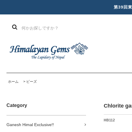
第39回
ホーム
>
ビーズ
Category
Chlorite g
HB112
Ganesh Himal Exclusive!!