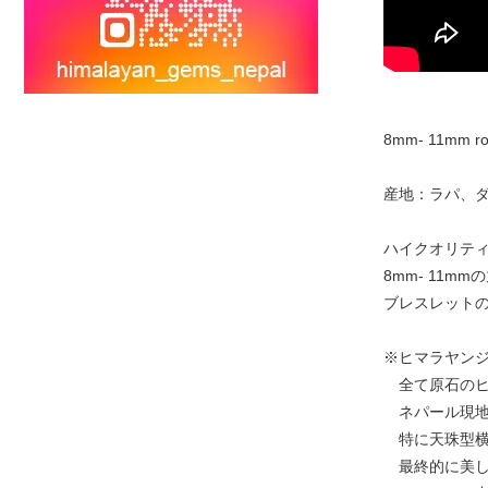
8mm- 11mm rou
産地：ラパ、ダ
ハイクオリテ
8mm- 11
ブレスレットの内
※ヒマラヤン
全て原石のヒ
ネパール現地
特に天珠型横
最終的に美し