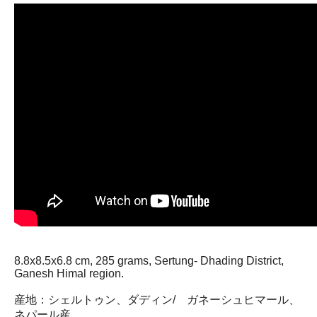
8.8x8.5x6.8 cm, 285 grams, Sertung- Dhading District,
Ganesh Himal region.
産地：シェルトゥン、ダディン/ ガネーシュヒマール、
ネパール産