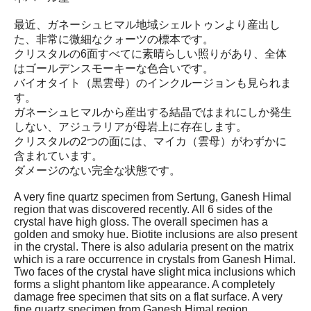
最近、ガネーシュヒマル地域シェルトゥンより産出し
た、非常に微細なクォーツの標本です。
クリスタルの6面すべてに素晴らしい照りがあり、全体
はゴールデンスモーキーな色合いです。
バイオタイト（黒雲母）のインクルージョンも見られま
す。
ガネーシュヒマルから産出する結晶ではまれにしか発生
しない、アジュラリアが母岩上に存在します。
クリスタルの2つの面には、マイカ（雲母）がわずかに
含まれています。
ダメージのない完全な状態です。
A very fine quartz specimen from Sertung, Ganesh Himal
region that was discovered recently. All 6 sides of the
crystal have high gloss. The overall specimen has a
golden and smoky hue. Biotite inclusions are also present
in the crystal. There is also adularia present on the matrix
which is a rare occurrence in crystals from Ganesh Himal.
Two faces of the crystal have slight mica inclusions which
forms a slight phantom like appearance. A completely
damage free specimen that sits on a flat surface. A very
fine quartz specimen from Ganesh Himal region.